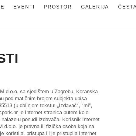
JE
EVENTI
PROSTOR
GALERIJA
ČESTA
STI
TM d.o.o. sa sjedištem u Zagrebu, Koranska
ebu pod matičnim brojem subjekta upisa
5513 (u daljnjem tekstu: „Izdavač“, “mi”,
park.hr je Internet stranica putem koje
 nalaze u ponudi Izdavača. Korisnik Internet
 d.o.o. je pravna ili fizička osoba koja na
 koristila, pristupa ili je pristupila Internet