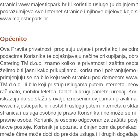
stranici www.majesticpark.hr ili koristila usluge (u daljnjem t
podrazumijeva sve Internet stranice i njihove dijelove koje
www.majesticpark.hr.
Općenito
Ova Pravila privatnosti propisuju uvjete i pravila koji se o
podacima Korisnika te objašnjavaju načine prikupljanja, obra
Catering TM d.o.o. znamo koliko je privatnost i zaštita osob
želimo biti jasni kako prikupljamo, koristimo i pohranjujemo
primjenjuju se na bilo koju web stranicu pod domenom www.m
TM d.o.o. ili bilo koji pristup uslugama putem interneta, neov
računalo, mobilni telefon, tablet ili drugi pametni uređaj. Kor
iskazuju da se slažu s ovdje iznesenim uvjetima i pravilima t
www.majesticpark.hr i ostalih usluga putem interneta u sklad
stranica i usluga osobno je pravo Korisnika i ne može se ni na
pravne osobe. Korisnik je osobno odgovoran za zaštitu povje
takve postoje. Korisnik je upoznat s činjenicom da ponekad 
mreže čime može doći do prekida usluga ili drugih događaja 