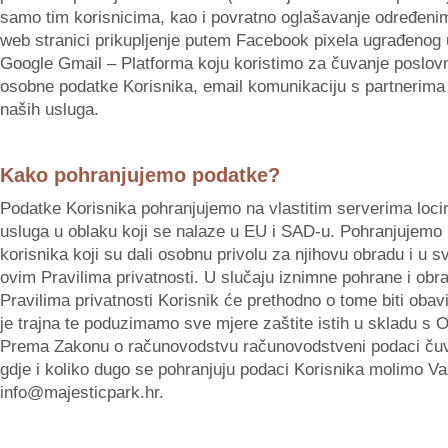
samo tim korisnicima, kao i povratno oglašavanje određenim
web stranici prikupljenje putem Facebook pixela ugrađenog
Google Gmail – Platforma koju koristimo za čuvanje poslov
osobne podatke Korisnika, email komunikaciju s partnerima 
naših usluga.
Kako pohranjujemo podatke?
Podatke Korisnika pohranjujemo na vlastitim serverima loc
usluga u oblaku koji se nalaze u EU i SAD-u. Pohranjujemo
korisnika koji su dali osobnu privolu za njihovu obradu i u 
ovim Pravilima privatnosti. U slučaju iznimne pohrane i ob
Pravilima privatnosti Korisnik će prethodno o tome biti obav
je trajna te poduzimamo sve mjere zaštite istih u skladu s
Prema Zakonu o računovodstvu računovodstveni podaci čuva
gdje i koliko dugo se pohranjuju podaci Korisnika molimo Va
info@majesticpark.hr.