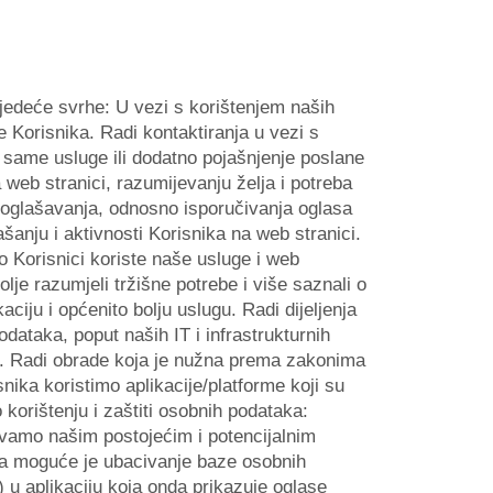
ljedeće svrhe: U vezi s korištenjem naših
 Korisnika. Radi kontaktiranja u vezi s
e same usluge ili dodatno pojašnjenje poslane
web stranici, razumijevanju želja i potreba
g oglašavanja, odnosno isporučivanja oglasa
ašanju i aktivnosti Korisnika na web stranici.
ko Korisnici koriste naše usluge i web
bolje razumjeli tržišne potrebe i više saznali o
ciju i općenito bolju uslugu. Radi dijeljenja
ataka, poput naših IT i infrastrukturnih
sa. Radi obrade koja je nužna prema zakonima
ika koristimo aplikacije/platforme koji su
 korištenju i zaštiti osobnih podataka:
avamo našim postojećim i potencijalnim
ka moguće je ubacivanje baze osobnih
u) u aplikaciju koja onda prikazuje oglase