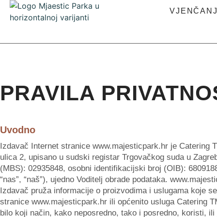
VJENČAN
PRAVILA PRIVATNO
Uvodno
Izdavač Internet stranice www.majesticpark.hr je Catering 
ulica 2, upisano u sudski registar Trgovačkog suda u Zagr
(MBS): 02935848, osobni identifikacijski broj (OIB): 6809188
“nas”, “naš”), ujedno Voditelj obrade podataka. www.majestic
Izdavač pruža informacije o proizvodima i uslugama koje se
stranice www.majesticpark.hr ili općenito usluga Catering TM
bilo koji način, kako neposredno, tako i posredno, koristi, ili je