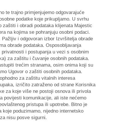
no te trajno primjenjujemo odgovarajuće
ve osobne podatke koje prikupljamo. U svrhu
zaštiti i obradi podataka klijenata Majestic
vera na kojima se pohranjuju osobni podaci.
Pažljiv i odgovoran izbor Izvršitelja obrade
ljima obrade podataka. Osposobljavanja
i privatnosti i postupanja u vezi s osobnim
a) za zaštitu i čuvanje osobnih podataka.
ustupiti trećim stranama, osim onima koji su
amo Ugovor o zaštiti osobnih podataka.
ophodno za zaštitu vitalnih interesa
paka, izričito zatraženo od strane Korisnika
za koje više ne postoji osnova ili privola
a povijesti komunikacije, ali iste nećemo
eovlaštenog pristupa ili upotrebe. Bitno je
ka koje poduzimamo, nijedno internetsko
eza nisu posve sigurni.