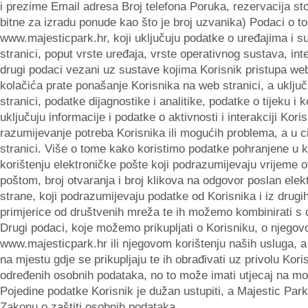
i prezime Email adresa Broj telefona Poruka, rezervacija stol
bitne za izradu ponude kao što je broj uzvanika) Podaci o t
www.majesticpark.hr, koji uključuju podatke o uređajima i 
stranici, poput vrste uređaja, vrste operativnog sustava, int
drugi podaci vezani uz sustave kojima Korisnik pristupa web 
kolačića prate ponašanje Korisnika na web stranici, a ukl
stranici, podatke dijagnostike i analitike, podatke o tijeku i
uključuju informacije i podatke o aktivnosti i interakciji Kor
razumijevanje potreba Korisnika ili mogućih problema, a u c
stranici. Više o tome kako koristimo podatke pohranjene u k
korištenju elektroničke pošte koji podrazumijevaju vrijeme
poštom, broj otvaranja i broj klikova na odgovor poslan ele
strane, koji podrazumijevaju podatke od Korisnika i iz drug
primjerice od društvenih mreža te ih možemo kombinirati s
Drugi podaci, koje možemo prikupljati o Korisniku, o njegov
www.majesticpark.hr ili njegovom korištenju naših usluga, a č
na mjestu gdje se prikupljaju te ih obrađivati uz privolu Kor
određenih osobnih podataka, no to može imati utjecaj na mo
Pojedine podatke Korisnik je dužan ustupiti, a Majestic Par
Zakonu o zaštiti osobnih podataka.