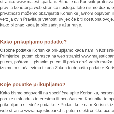
stranicu www.majesticpark.hr. Bitno je da Korisnik prati sva 
pravila korištenja web stranice i usluga. Iako nismo dužni,
privatnosti možemo obavijestiti Korisnike javnom objavom il
verzija ovih Pravila privatnosti uvijek će biti dostupna ovdj
kako bi znao kada je bilo zadnje ažuriranje.
Kako prikupljamo podatke?
Osobne podatke Korisnika prikupljamo kada nam ih Korisnik p
Primjerice, putem obrasca na web stranici www.majesticpark
putem, poštom ili pisanim putem ili preko društvenih mreža 
iznimnim slučajevima i kada Zakon to dopušta podatke Koris
Koje podatke prikupljamo?
Kako bismo odgovorili na specifične upite Korisnika, personal
poruke u skladu s interesima ili ponašanjem Korisnika te opć
prikupljamo sljedeće podatke: • Podaci koje nam Korisnik iz
web stranici www.majesticpark.hr, putem elektroničke pošte