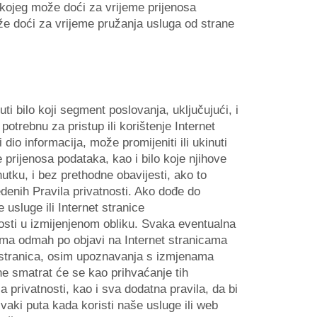
 kojeg može doći za vrijeme prijenosa
ože doći za vrijeme pružanja usluga od strane
ti bilo koji segment poslovanja, uključujući, i
otrebnu za pristup ili korištenje Internet
 dio informacija, može promijeniti ili ukinuti
e prijenosa podataka, kao i bilo koje njihove
tku, i bez prethodne obavijesti, ako to
vedenih Pravila privatnosti. Ako dođe do
 usluge ili Internet stranice
osti u izmijenjenom obliku. Svaka eventualna
ćima odmah po objavi na Internet stranicama
 stranica, osim upoznavanja s izmjenama
ne smatrat će se kao prihvaćanje tih
 privatnosti, kao i sva dodatna pravila, da bi
aki puta kada koristi naše usluge ili web