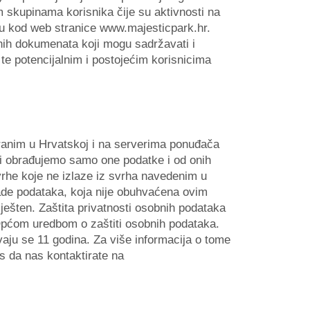
 skupinama korisnika čije su aktivnosti na
 u kod web stranice www.majesticpark.hr.
nih dokumenata koji mogu sadržavati i
te potencijalnim i postojećim korisnicima
iranim u Hrvatskoj i na serverima ponuđača
 i obrađujemo samo one podatke i od onih
svrhe koje ne izlaze iz svrha navedenim u
rade podataka, koja nije obuhvaćena ovim
iješten. Zaštita privatnosti osobnih podataka
 Općom uredbom o zaštiti osobnih podataka.
ju se 11 godina. Za više informacija o tome
s da nas kontaktirate na