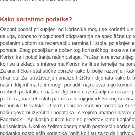
Kako koristimo podatke?
Osobni podaci prikupljeni od Korisnika mogu se koristiti u s
usluga, odnosno mogućnosti odgovaranja na specifične upite
poslanim upitom za rezervaciju termina ili stola, pojašnjenj
ponude. Zbog poboljšanja općenitog korisničkog iskustva na 
Korisnika i poboljšanja naših usluga. Pružanja relevantnije
koji su u skladu s interesima Korisnika ili se temelje na pon
Za analitičke i statističke obrade kako bi bolje razumjeli ka
stranicu. Za istraživanje i analize tržišta i klijenata kako bi 
našim klijentima te im mogli ponuditi najrelevantniju komunika
osobnih podataka s našim Ugovornim izvršiteljima obrade pod
partnera, marketinških partnera ili knjigovodstvenog servi
Republike Hrvatske. U svrhu obrade osobnih podataka Korisn
naši ugovorni izvršitelji podataka i s kojima imamo Ugovor o
Facebook – Aplikacija putem koje se predstavljamo i oglaš
korisnicima. Ukoliko želimo doseg naših postojećih korisni
podataka postojećih korisnika (onih koji su za to dali privol