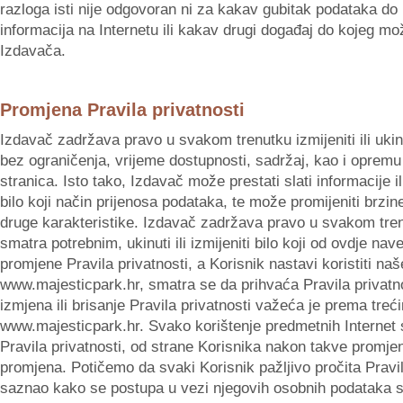
razloga isti nije odgovoran ni za kakav gubitak podataka do
informacija na Internetu ili kakav drugi događaj do kojeg m
Izdavača.
Promjena Pravila privatnosti
Izdavač zadržava pravo u svakom trenutku izmijeniti ili ukinu
bez ograničenja, vrijeme dostupnosti, sadržaj, kao i opremu p
stranica. Isto tako, Izdavač može prestati slati informacije ili
bilo koji način prijenosa podataka, te može promijeniti brzin
druge karakteristike. Izdavač zadržava pravo u svakom trenu
smatra potrebnim, ukinuti ili izmijeniti bilo koji od ovdje na
promjene Pravila privatnosti, a Korisnik nastavi koristiti naše
www.majesticpark.hr, smatra se da prihvaća Pravila privatn
izmjena ili brisanje Pravila privatnosti važeća je prema tre
www.majesticpark.hr. Svako korištenje predmetnih Internet
Pravila privatnosti, od strane Korisnika nakon takve promje
promjena. Potičemo da svaki Korisnik pažljivo pročita Pravila
saznao kako se postupa u vezi njegovih osobnih podataka sv