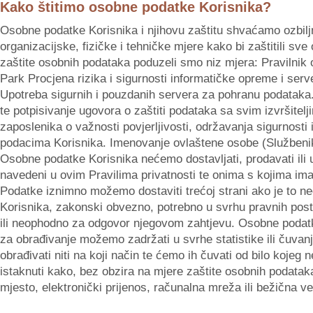
Kako štitimo osobne podatke Korisnika?
Osobne podatke Korisnika i njihovu zaštitu shvaćamo ozbilj
organizacijske, fizičke i tehničke mjere kako bi zaštitili s
zaštite osobnih podataka poduzeli smo niz mjera: Pravilnik o 
Park Procjena rizika i sigurnosti informatičke opreme i ser
Upotreba sigurnih i pouzdanih servera za pohranu podataka. 
te potpisivanje ugovora o zaštiti podataka sa svim izvršite
zaposlenika o važnosti povjerljivosti, održavanja sigurnosti 
podacima Korisnika. Imenovanje ovlaštene osobe (Službenik
Osobne podatke Korisnika nećemo dostavljati, prodavati ili 
navedeni u ovim Pravilima privatnosti te onima s kojima im
Podatke iznimno možemo dostaviti trećoj strani ako je to ne
Korisnika, zakonski obvezno, potrebno u svrhu pravnih postu
ili neophodno za odgovor njegovom zahtjevu. Osobne podatke 
za obrađivanje možemo zadržati u svrhe statistike ili čuvanj
obrađivati niti na koji način te ćemo ih čuvati od bilo kojeg n
istaknuti kako, bez obzira na mjere zaštite osobnih podata
mjesto, elektronički prijenos, računalna mreža ili bežična v