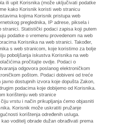
a ili upit Korisnika (može uključivati podatke
ome kako Korisnik koristi web stranicu
sustavima kojima Korisnik pristupa web
ernetskog preglednika, IP adrese, piksela i
stranici. Statistički podaci zapisa koji putem
jučuju podatke o vremenu provedenom na web
 koracima Korisnika na web stranici. Također,
isnika s web stranicom, koje koristimo za bolje
ilju poboljšanja iskustva Korisnika na web
olačićima pročitajte ovdje. Podaci o
 otvaranja odgovora poslanog elektroničkom
ktroničkom poštom. Podaci dobiveni od treće
ih javno dostupnih izvora koje dopušta Zakon,
 drugim podacima koje dobijemo od Korisnika.
om korištenju web stranice
iju vrstu i način prikupljanja ćemo objasniti
isnika. Korisnik može uskratiti pružanje
gućnosti korištenja određenih usluga.
k kao voditelj obrade dužan obrađivati prema