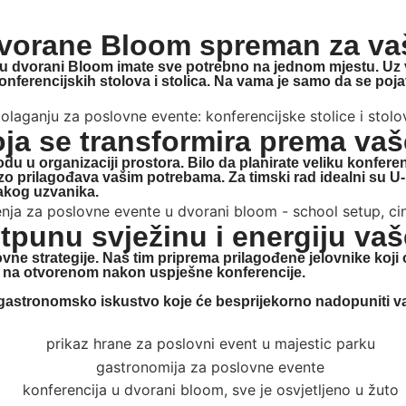
dvorane Bloom spreman za vaš
to u dvorani Bloom imate sve potrebno na jednom mjestu. 
onferencijskih stolova i stolica. Na vama je samo da se poja
ja se transformira prema va
u organizaciji prostora. Bilo da planirate veliku konfere
rzo prilagođava vašim potrebama.
Za timski rad idealni su 
akog uzvanika.
punu svježinu i energiju vaš
ne strategije. Naš tim priprema prilagođene jelovnike koji o
u na otvorenom
nakon uspješne konferencije.
gastronomsko iskustvo koje će besprijekorno nadopuniti va