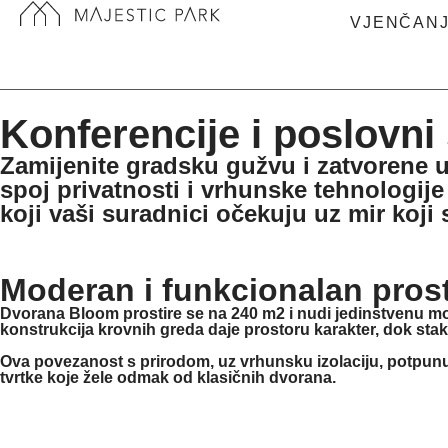
VJENČAN
Konferencije i poslovni
Zamijenite gradsku gužvu i zatvorene u
spoj privatnosti i vrhunske tehnologij
koji vaši suradnici očekuju uz mir koj
Moderan i funkcionalan prosto
Dvorana Bloom prostire se na
240 m2
i nudi jedinstvenu m
konstrukcija krovnih greda daje prostoru karakter, dok stak
Ova povezanost s prirodom, uz vrhunsku izolaciju, potpunu
tvrtke koje žele odmak od klasičnih dvorana.