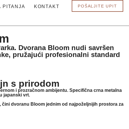
POŠALJITE UPIT
 PITANJA
KONTAKT
om
Parka.
Dvorana Bloom
nudi savršen
nke
, pružajući profesionalni standard
ajn s prirodom
rnom i prozračnom ambijentu. Specifična crna metalna
 japanski vrt.
 čini dvoranu Bloom jednim od najpoželjnijih prostora za