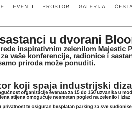
JE
EVENTI
PROSTOR
GALERIJA
ČESTA
 sastanci u dvorani Blo
rede inspirativnim zelenilom Majestic 
e za vaše
konferencije, radionice i sasta
i samo priroda može ponuditi.
r koji spaja industrijski diz
ogućnost organizacije evenata za
15 do 150 uzvanika
u mode
lena stijena omogućuje nesmetan pogled na zelenilo i izlaz u
 privatnost te
osiguran besplatan parking
za sve sudionike,