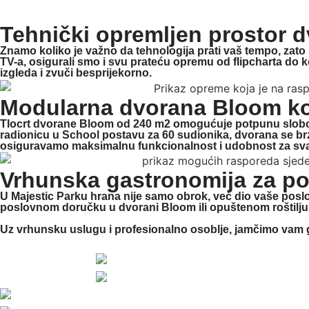
Tehnički opremljen prostor 
Znamo koliko je važno da tehnologija prati vaš tempo, za
TV-a
, osigurali smo i svu prateću opremu od flipcharta do k
izgleda i zvuči besprijekorno.
Modularna dvorana Bloom ko
Tlocrt dvorane Bloom od 240 m2 omogućuje potpunu slobodu 
radionicu u School postavu za 60 sudionika
, dvorana se b
osiguravamo maksimalnu funkcionalnost i udobnost za sv
Vrhunska gastronomija za pot
U Majestic Parku hrana nije samo obrok, već dio vaše poslov
poslovnom doručku u dvorani Bloom ili opuštenom roštilj
Uz vrhunsku uslugu i profesionalno osoblje, jamčimo vam 